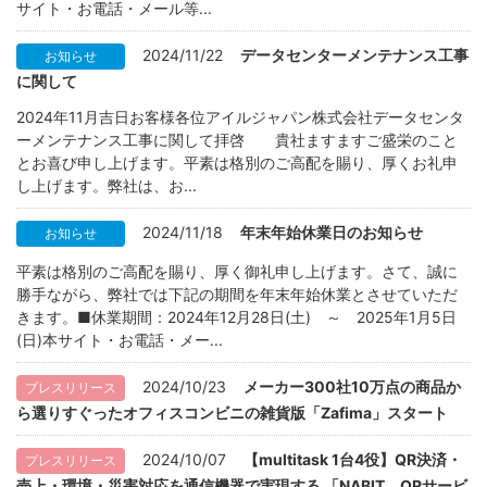
サイト・お電話・メール等...
2024/11/22
データセンターメンテナンス工事
お知らせ
に関して
2024年11月吉日お客様各位アイルジャパン株式会社データセンタ
ーメンテナンス工事に関して拝啓 貴社ますますご盛栄のこと
とお喜び申し上げます。平素は格別のご高配を賜り、厚くお礼申
し上げます。弊社は、お...
2024/11/18
年末年始休業日のお知らせ
お知らせ
平素は格別のご高配を賜り、厚く御礼申し上げます。さて、誠に
勝手ながら、弊社では下記の期間を年末年始休業とさせていただ
きます。■休業期間：2024年12月28日(土) ～ 2025年1月5日
(日)本サイト・お電話・メー...
2024/10/23
メーカー300社10万点の商品か
プレスリリース
ら選りすぐったオフィスコンビニの雑貨版「Zafima」スタート
2024/10/07
【multitask 1台4役】QR決済・
プレスリリース
売上・環境・災害対応を通信機器で実現する 「NABIT QRサービ