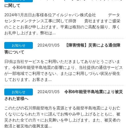
に関して
2024年1月吉日お客様各位アイルジャパン株式会社 データ
センターメンテナンス工事に関して拝啓 貴社ますますご盛栄
のこととお喜び申し上げます。平素は格別のご高配を賜り、厚く
お礼申し上げます。弊社は...
2024/01/05
【障害情報】災害による通信障
お知らせ
害について
日頃は当社サービスをご利用いただきましてありがとうございま
す。令和6年能登半島地震の影響により、当社提供の通信サービス
が一部地域でご利用できない、またはご利用しづらい状況が発生
しております。お客さま...
2024/01/05
令和6年能登半島地震により被災
お知らせ
された皆様へ
このたびの石川県能登地方を震源とする能登半島地震によりお亡
くなりになられた方々に謹んでお悔やみ申し上げるとともに、被
災された全ての方々にお見舞いを申し上げます。また、被災者の
救済と被災地の復興支援...