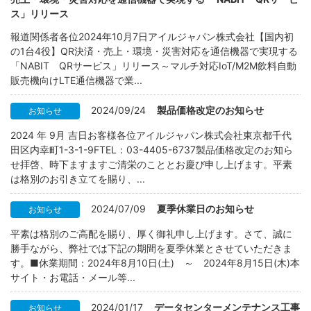
ス」リリース
報道関係者各位2024年10月7日アイルジャパン株式会社【国内初
の1台4役】QR決済・売上・環境・災害対応を通信機器で実現する
「NABIT QRサービス」リリース～マルチ対応IoT/M2M飲料自動
販売機向けLTE通信機器で業...
2024/09/24
製品価格改定のお知らせ
お知らせ
2024 年 9月 吉日お客様各位アイルジャパン株式会社東京都千代
田区内幸町1-3-1-9FTEL：03-4405-6737製品価格改定のお知ら
せ拝啓、時下ますますご清栄のこととお慶び申し上げます。平素
は格別のお引き立てを賜り、...
2024/07/09
夏季休業日のお知らせ
お知らせ
平素は格別のご高配を賜り、厚く御礼申し上げます。さて、誠に
勝手ながら、弊社では下記の期間を夏季休業とさせていただきま
す。■休業期間：2024年8月10日(土) ～ 2024年8月15日(木)本
サイト・お電話・メール等...
2024/01/17
データセンターメンテナンス工事
お知らせ