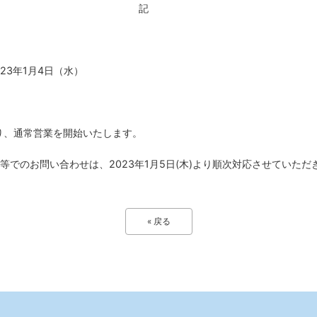
記
23
年
1
月
4
日（水）
り、通常営業を開始いたします。
等でのお問い合わせは、
2023
年
1
月
5
日
(
木
)
より順次対応させていただ
« 戻る