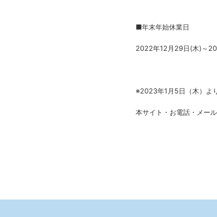
■年末年始休業日
2022
年
12
月
29
日
(
木
)
～
20
※
2023
年
1
月
5
日（木）よ
本サイト・お電話・メール