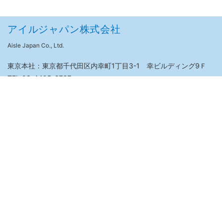
アイルジャパン株式会社
Aisle Japan Co., Ltd.
東京本社：東京都千代田区内幸町1丁目3-1 幸ビルディング9Ｆ
TEL.03-4405-6737
横浜営業所：横浜市港北区新横浜1-14-20 光正第二ビル
TEL.045-277-0138
福岡営業所：福岡市博多区博多駅南1-11-27 AS OFFICE 博多
TEL.092-433-5327
会社概要