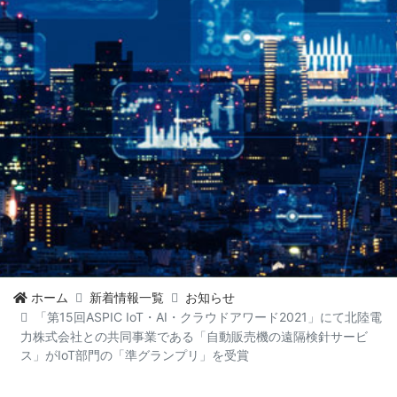
ホーム
新着情報一覧
お知らせ
「第15回ASPIC IoT・AI・クラウドアワード2021」にて北陸電
力株式会社との共同事業である「自動販売機の遠隔検針サービ
ス」がIoT部門の「準グランプリ」を受賞