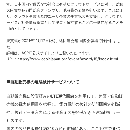
す。日本国内で優秀かつ社会に有益なクラウドサービスに対し、総務
大臣賞や各部門総合グランプリ、他各賞の表彰を行います。これによ
り、クラウド事業者及びユーザ企業の事業拡大を支援し、クラウドサ
ービスが社会情報基盤として発展・確立することの一助になることを
目的としています。
授賞式が2021年11月17日(水)、経団連会館 国際会議場で行われまし
た。
詳細は、ASPIC公式サイトよりご覧いただけます。
URL：
https://www.aspicjapan.org/event/award/15/index.html
■
自動販売機の遠隔検針サービスついて
自動販売機に設置済みのLTE通信回線を利用して、遠隔で自動販
売機の電力使用量を把握し、電力量計の検針の訪問回数の削減
や、検針データ入力による作業ミスを軽減できる遠隔検針サー
ビスです。
国内の飲料自販機は約240万台が市場にあり、ここ10年で通信