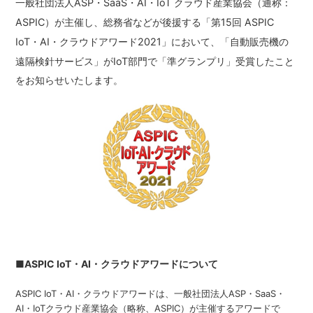
一般社団法人
ASP
・
SaaS
・
AI
・
IoT
クラウド産業協会（通称：
ASPIC
）が主催し、総務省などが後援する「第
15
回
ASPIC
IoT
・
AI
・クラウドアワード
2021
」において、「自動販売機の
遠隔検針サービス」が
IoT
部門で「準グランプリ」受賞したこと
をお知らせいたします。
■ASPIC IoT・AI・クラウドアワードについて
ASPIC IoT・AI・クラウドアワードは、一般社団法人ASP・SaaS・
AI・IoTクラウド産業協会（略称、ASPIC）が主催するアワードで